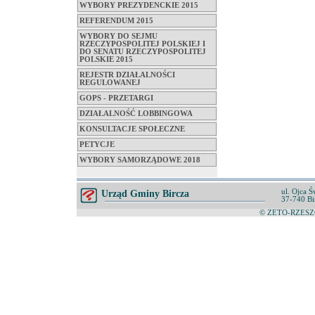
WYBORY PREZYDENCKIE 2015
REFERENDUM 2015
WYBORY DO SEJMU
RZECZYPOSPOLITEJ POLSKIEJ I
DO SENATU RZECZYPOSPOLITEJ
POLSKIE 2015
REJESTR DZIAŁALNOŚCI
REGULOWANEJ
GOPS - PRZETARGI
DZIAŁALNOŚĆ LOBBINGOWA
KONSULTACJE SPOŁECZNE
PETYCJE
WYBORY SAMORZĄDOWE 2018
ul. Ojca Ś
Urząd Gminy Bircza
37-740 Bi
© ZETO-RZESZÓ