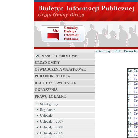
Jesteś tutaj :: eBIP :: Prawo lo
MENU PODMIOTOWE
URZĄD GMINY
OŚWIADCZENIA MAJĄTKOWE
Lp.
Na
1
Uc
PORADNIK PETENTA
2
Uc
REJESTRY I EWIDENCJE
3
Uc
4
Uc
OGŁOSZENIA
5
Uc
PRAWO LOKALNE
6
Uc
7
Uc
Statut gminy
8
Uc
9
Uc
Regulamin
10
Uc
Uchwały
11
Uc
Uchwały - 2007
12
Uc
13
Uc
Uchwały - 2008
14
Uc
Uchwały - 2009
15
Uc