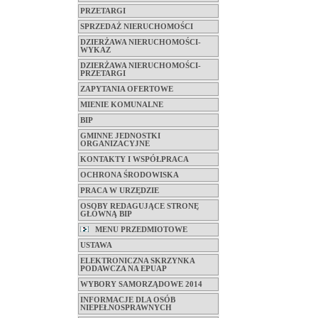
PRZETARGI
SPRZEDAŻ NIERUCHOMOŚCI
DZIERŻAWA NIERUCHOMOŚCI-
WYKAZ
DZIERŻAWA NIERUCHOMOŚCI-
PRZETARGI
ZAPYTANIA OFERTOWE
MIENIE KOMUNALNE
BIP
GMINNE JEDNOSTKI
ORGANIZACYJNE
KONTAKTY I WSPÓŁPRACA
OCHRONA ŚRODOWISKA
PRACA W URZĘDZIE
OSOBY REDAGUJĄCE STRONĘ
GŁÓWNĄ BIP
MENU PRZEDMIOTOWE
USTAWA
ELEKTRONICZNA SKRZYNKA
PODAWCZA NA EPUAP
WYBORY SAMORZĄDOWE 2014
INFORMACJE DLA OSÓB
NIEPEŁNOSPRAWNYCH