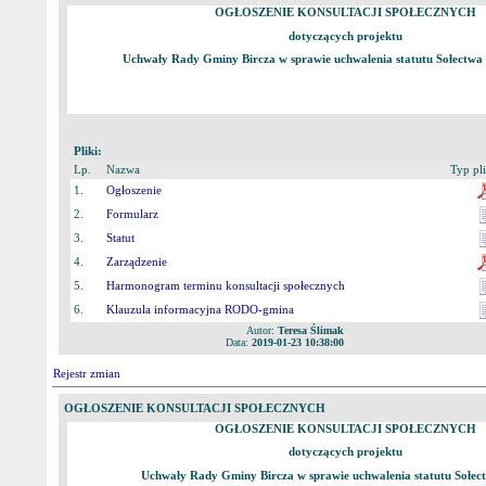
OGŁOSZENIE KONSULTACJI SPOŁECZNYCH
dotyczących projektu
Uchwały Rady Gminy Bircza w sprawie uchwalenia statutu Sołectwa
Pliki:
Lp.
Nazwa
Typ pl
1.
Ogłoszenie
2.
Formularz
3.
Statut
4.
Zarządzenie
5.
Harmonogram terminu konsultacji społecznych
6.
Klauzula informacyjna RODO-gmina
Autor:
Teresa Ślimak
Data:
2019-01-23 10:38:00
Rejestr zmian
OGŁOSZENIE KONSULTACJI SPOŁECZNYCH
OGŁOSZENIE KONSULTACJI SPOŁECZNYCH
dotyczących projektu
Uchwały Rady Gminy Bircza w sprawie uchwalenia statutu Sołec