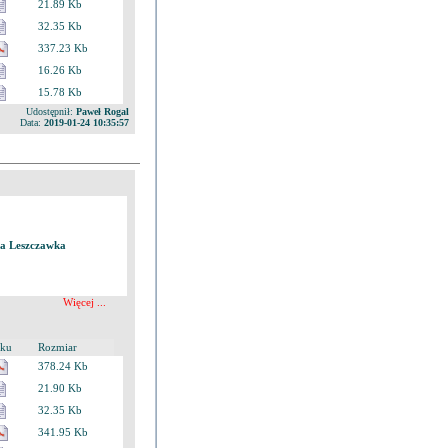
21.89 Kb
32.35 Kb
337.23 Kb
16.26 Kb
15.78 Kb
Udostępnił:
Paweł Rogal
Data:
2019-01-24 10:35:57
wa Leszczawka
Więcej ...
iku
Rozmiar
378.24 Kb
21.90 Kb
32.35 Kb
341.95 Kb