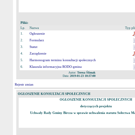
Pliki:
Lp.
Nazwa
Typ pl
1.
Ogłoszenie
2.
Formularz
3.
Statut
4.
Zarządzenie
5.
Harmonogram terminu konsultacji społecznych
6.
Klauzula informacyjna RODO-gmina
Autor:
Teresa Ślimak
Data:
2019-01-23 10:37:00
Rejestr zmian
OGŁOSZENIE KONSULTACJI SPOŁECZNYCH
OGŁOSZENIE KONSULTACJI SPOŁECZNYCH
dotyczących projektu
Uchwały Rady Gminy Bircza w sprawie uchwalenia statutu Sołectwa M