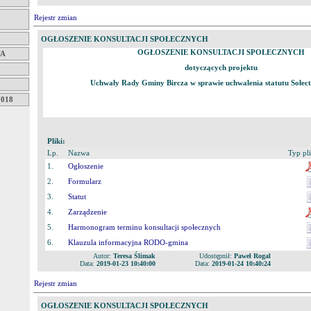
Rejestr zmian
OGŁOSZENIE KONSULTACJI SPOŁECZNYCH
OGŁOSZENIE KONSULTACJI SPOŁECZNYCH
WA
dotyczących projektu
Uchwały Rady Gminy Bircza w sprawie uchwalenia statutu Sołec
018
Pliki:
Lp.
Nazwa
Typ pl
1.
Ogłoszenie
2.
Formularz
3.
Statut
4.
Zarządzenie
5.
Harmonogram terminu konsultacji społecznych
6.
Klauzula informacyjna RODO-gmina
Autor:
Teresa Ślimak
Udostępnił:
Paweł Rogal
Data:
2019-01-23 10:40:00
Data:
2019-01-24 10:40:24
Rejestr zmian
OGŁOSZENIE KONSULTACJI SPOŁECZNYCH