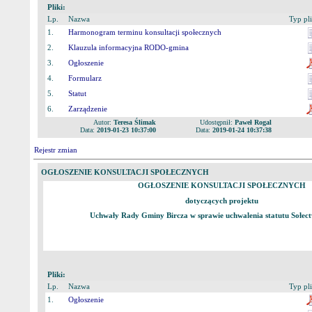
Pliki:
Lp.
Nazwa
Typ pl
1.
Harmonogram terminu konsultacji społecznych
2.
Klauzula informacyjna RODO-gmina
3.
Ogłoszenie
4.
Formularz
5.
Statut
6.
Zarządzenie
Autor:
Teresa Ślimak
Udostępnił:
Paweł Rogal
Data:
2019-01-23 10:37:00
Data:
2019-01-24 10:37:38
Rejestr zmian
OGŁOSZENIE KONSULTACJI SPOŁECZNYCH
OGŁOSZENIE KONSULTACJI SPOŁECZNYCH
dotyczących projektu
Uchwały Rady Gminy Bircza w sprawie uchwalenia statutu Sołe
Pliki:
Lp.
Nazwa
Typ pl
1.
Ogłoszenie