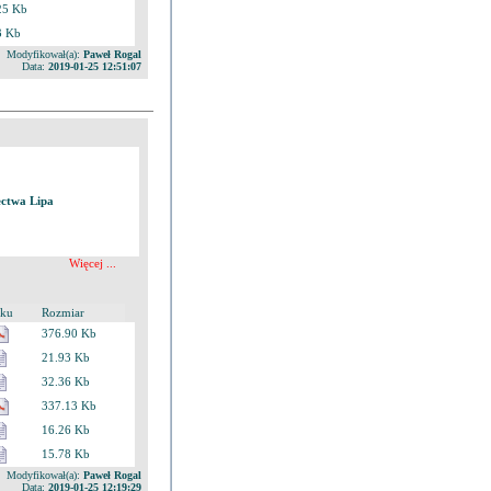
25 Kb
3 Kb
Modyfikował(a):
Paweł Rogal
Data:
2019-01-25 12:51:07
ectwa Lipa
Więcej ...
iku
Rozmiar
376.90 Kb
21.93 Kb
32.36 Kb
337.13 Kb
16.26 Kb
15.78 Kb
Modyfikował(a):
Paweł Rogal
Data:
2019-01-25 12:19:29