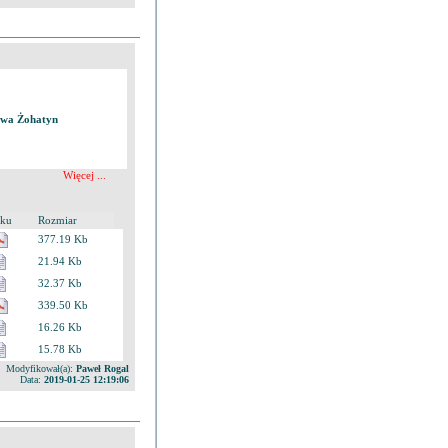
twa Żohatyn
Więcej ...
iku
Rozmiar
377.19 Kb
21.94 Kb
32.37 Kb
339.50 Kb
16.26 Kb
15.78 Kb
Modyfikował(a):
Paweł Rogal
Data:
2019-01-25 12:19:06