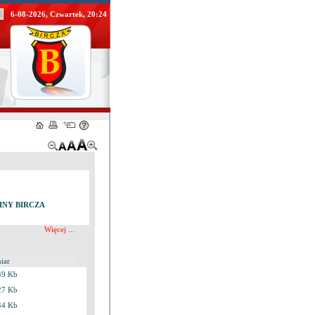
6-08-2026, Czwartek, 20:24
GMINY BIRCZA
Więcej ...
iar
49 Kb
27 Kb
44 Kb