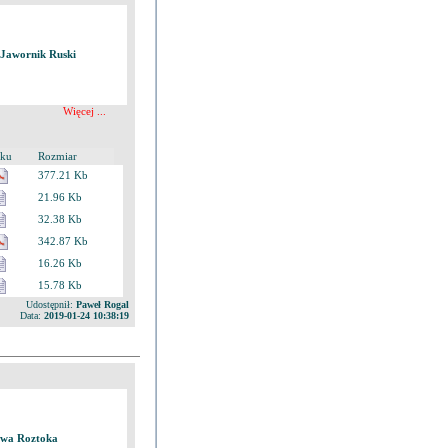
 Jawornik Ruski
Więcej ...
iku
Rozmiar
377.21 Kb
21.96 Kb
32.38 Kb
342.87 Kb
16.26 Kb
15.78 Kb
Udostępnił:
Paweł Rogal
Data:
2019-01-24 10:38:19
twa Roztoka