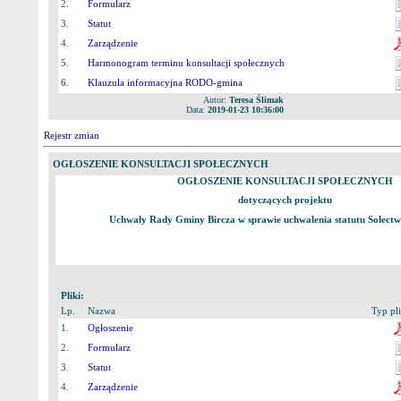
2.
Formularz
3.
Statut
4.
Zarządzenie
5.
Harmonogram terminu konsultacji społecznych
6.
Klauzula informacyjna RODO-gmina
Autor:
Teresa Ślimak
Data:
2019-01-23 10:36:00
Rejestr zmian
OGŁOSZENIE KONSULTACJI SPOŁECZNYCH
OGŁOSZENIE KONSULTACJI SPOŁECZNYCH
dotyczących projektu
Uchwały Rady Gminy Bircza w sprawie uchwalenia statutu Sołect
Pliki:
Lp.
Nazwa
Typ pl
1.
Ogłoszenie
2.
Formularz
3.
Statut
4.
Zarządzenie