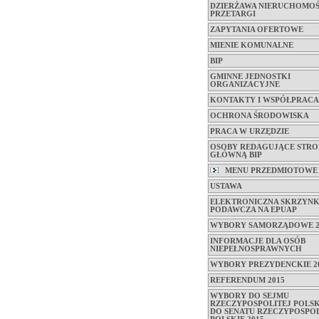
DZIERŻAWA NIERUCHOMOŚ
PRZETARGI
ZAPYTANIA OFERTOWE
MIENIE KOMUNALNE
BIP
GMINNE JEDNOSTKI
ORGANIZACYJNE
KONTAKTY I WSPÓŁPRACA
OCHRONA ŚRODOWISKA
PRACA W URZĘDZIE
OSOBY REDAGUJĄCE STRO
GŁÓWNĄ BIP
MENU PRZEDMIOTOWE
USTAWA
ELEKTRONICZNA SKRZYN
PODAWCZA NA EPUAP
WYBORY SAMORZĄDOWE 2
INFORMACJE DLA OSÓB
NIEPEŁNOSPRAWNYCH
WYBORY PREZYDENCKIE 2
REFERENDUM 2015
WYBORY DO SEJMU
RZECZYPOSPOLITEJ POLSKI
DO SENATU RZECZYPOSPOL