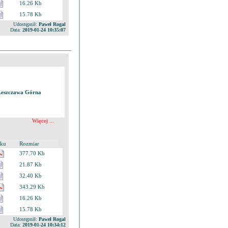
16.26 Kb
15.78 Kb
Udostępnił:
Paweł Rogal
Data:
2019-01-24 10:35:07
 Leszczawa Górna
Więcej ...
iku
Rozmiar
377.70 Kb
21.87 Kb
32.40 Kb
343.29 Kb
16.26 Kb
15.78 Kb
Udostępnił:
Paweł Rogal
Data:
2019-01-24 10:34:12