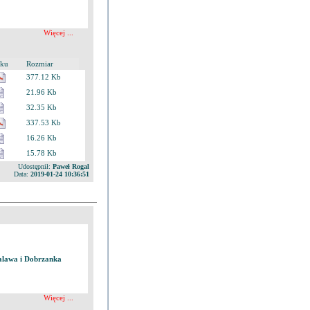
Więcej ...
iku
Rozmiar
377.12 Kb
21.96 Kb
32.35 Kb
337.53 Kb
16.26 Kb
15.78 Kb
Udostępnił:
Paweł Rogal
Data:
2019-01-24 10:36:51
alawa i Dobrzanka
Więcej ...