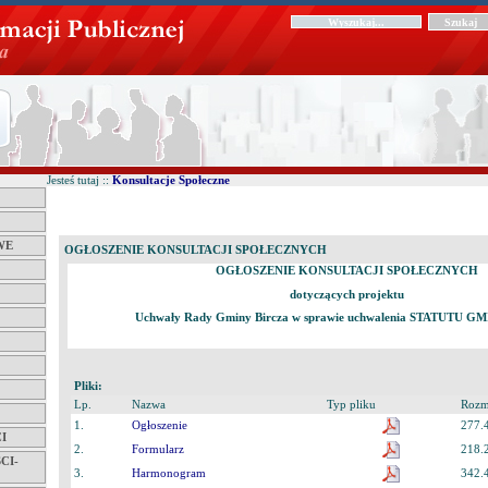
Jesteś tutaj ::
Konsultacje Społeczne
WE
OGŁOSZENIE KONSULTACJI SPOŁECZNYCH
OGŁOSZENIE KONSULTACJI SPOŁECZNYCH
dotyczących projektu
Uchwały Rady Gminy Bircza w sprawie uchwalenia STATUTU 
Pliki:
Lp.
Nazwa
Typ pliku
Rozm
1.
Ogłoszenie
277.
I
2.
Formularz
218.
CI-
3.
Harmonogram
342.