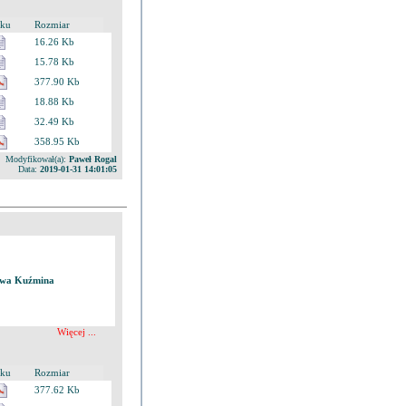
iku
Rozmiar
16.26 Kb
15.78 Kb
377.90 Kb
18.88 Kb
32.49 Kb
358.95 Kb
Modyfikował(a):
Paweł Rogal
Data:
2019-01-31 14:01:05
ctwa Kuźmina
Więcej ...
iku
Rozmiar
377.62 Kb