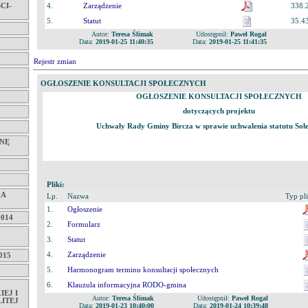
CI-
4.
Zarządzenie
338.
5.
Statut
35.4
Autor:
Teresa Ślimak
Udostępnił:
Paweł Rogal
Data:
2019-01-25 11:40:35
Data:
2019-01-25 11:41:35
Rejestr zmian
OGŁOSZENIE KONSULTACJI SPOŁECZNYCH
OGŁOSZENIE KONSULTACJI SPOŁECZNYCH
dotyczących projektu
Uchwały Rady Gminy Bircza w sprawie uchwalenia statutu Soł
NĘ
Pliki:
KA
Lp.
Nazwa
Typ pl
1.
Ogłoszenie
014
2.
Formularz
3.
Statut
4.
Zarządzenie
015
5.
Harmonogram terminu konsultacji społecznych
6.
Klauzula informacyjna RODO-gmina
EJ I
Autor:
Teresa Ślimak
Udostępnił:
Paweł Rogal
ITEJ
Data:
2019-01-23 10:40:00
Data:
2019-01-24 10:39:48