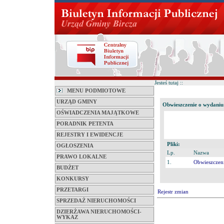
Jesteś tutaj ::
MENU PODMIOTOWE
URZĄD GMINY
Obwieszczenie o wydaniu
OŚWIADCZENIA MAJĄTKOWE
PORADNIK PETENTA
REJESTRY I EWIDENCJE
Pliki:
OGŁOSZENIA
Lp.
Nazwa
PRAWO LOKALNE
1.
Obwieszczen
BUDŻET
KONKURSY
PRZETARGI
Rejestr zmian
SPRZEDAŻ NIERUCHOMOŚCI
DZIERŻAWA NIERUCHOMOŚCI-
WYKAZ