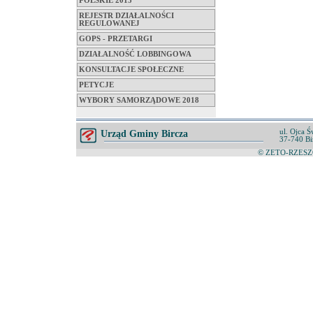
POLSKIE 2015
REJESTR DZIAŁALNOŚCI
REGULOWANEJ
GOPS - PRZETARGI
DZIAŁALNOŚĆ LOBBINGOWA
KONSULTACJE SPOŁECZNE
PETYCJE
WYBORY SAMORZĄDOWE 2018
ul. Ojca Ś
Urząd Gminy Bircza
37-740 Bi
© ZETO-RZESZÓ