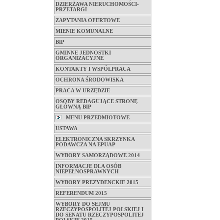
DZIERŻAWA NIERUCHOMOŚCI-
PRZETARGI
ZAPYTANIA OFERTOWE
MIENIE KOMUNALNE
BIP
GMINNE JEDNOSTKI
ORGANIZACYJNE
KONTAKTY I WSPÓŁPRACA
OCHRONA ŚRODOWISKA
PRACA W URZĘDZIE
OSOBY REDAGUJĄCE STRONĘ
GŁÓWNĄ BIP
MENU PRZEDMIOTOWE
USTAWA
ELEKTRONICZNA SKRZYNKA
PODAWCZA NA EPUAP
WYBORY SAMORZĄDOWE 2014
INFORMACJE DLA OSÓB
NIEPEŁNOSPRAWNYCH
WYBORY PREZYDENCKIE 2015
REFERENDUM 2015
WYBORY DO SEJMU
RZECZYPOSPOLITEJ POLSKIEJ I
DO SENATU RZECZYPOSPOLITEJ